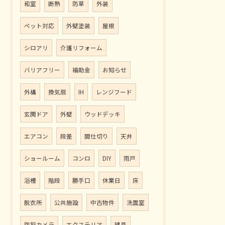
和室
断熱
防草
外装
ペット対応
外壁塗装
屋根
シロアリ
介護リフォーム
バリアフリー
補助金
お知らせ
外構
換気扇
IH
レンジフード
玄関ドア
外壁
ウッドデッキ
エアコン
段差
間仕切り
天井
ショールーム
コンロ
DIY
雨戸
浴槽
階段
勝手口
休業日
床
脱衣所
公共施設
中古物件
洗面室
防犯カメラ
エクステリア
建具