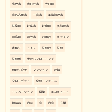
小牧市
春日井市
大口町
北名古屋市
一宮市
美濃加茂市
扶桑町
岐阜市
岐南町
各務原市
川島町
可児市
お風呂
キッチン
水廻り
トイレ
洗面台
洗面
洗面所
畳からフローリング
間取り変更
マンション
収納
クローゼット
全面リフォーム
リノベーション
増築
エコキュート
給湯器
内装
窓
内窓
玄関