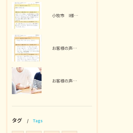
小牧市 I様 お客様の声
お客様の声 扶桑町 A様 （ガラス撤去、電気工事）
お客様の声 ～犬山市 S様 2世帯リノベーション～
タグ
Tags