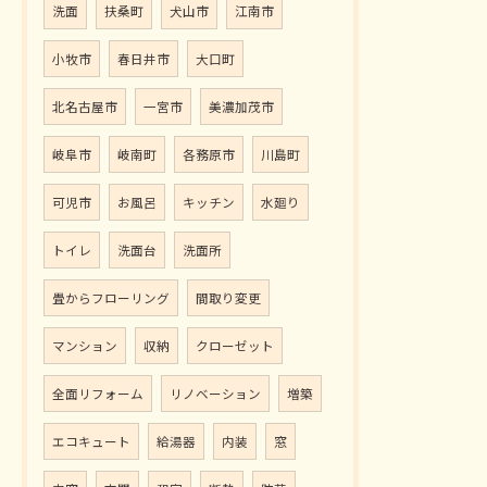
洗面
扶桑町
犬山市
江南市
小牧市
春日井市
大口町
北名古屋市
一宮市
美濃加茂市
岐阜市
岐南町
各務原市
川島町
可児市
お風呂
キッチン
水廻り
トイレ
洗面台
洗面所
畳からフローリング
間取り変更
マンション
収納
クローゼット
全面リフォーム
リノベーション
増築
エコキュート
給湯器
内装
窓