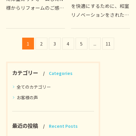
を快適にするために、和室
様からリフォームのご感想
リノベーションをされたK
をいただきました。この
様に感想をいただきました
春、子どもが転勤で家を出
のでご紹介します。「頼れ
ることが決まり、夫婦の将
る大工さん」を探している
来のために自宅のリフォー
1
2
3
4
5
...
11
方へ、という広告を見て私
ムを考え業者さんをネッ
たちが行いたいリフォー…
ト…
カテゴリー
Categories
全てのカテゴリー
お客様の声
最近の投稿
Recent Posts