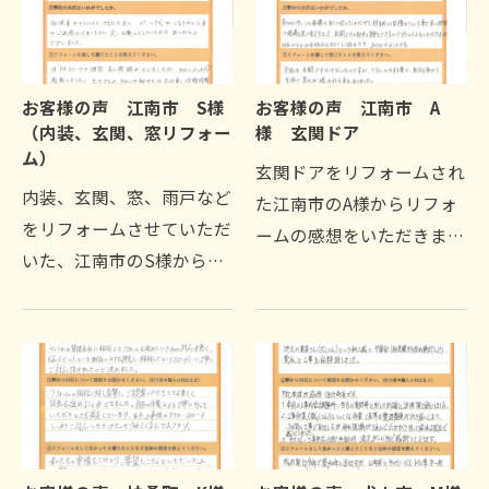
お聞きできましたのでご紹
その口コミ。施工前の打合
介します。今回リフォー…
せ、板等の決定や説明に…
お客様の声 江南市 S様
お客様の声 江南市 A
（内装、玄関、窓リフォー
様 玄関ドア
ム）
玄関ドアをリフォームされ
内装、玄関、窓、雨戸など
た江南市のA様からリフォ
をリフォームさせていただ
ームの感想をいただきまし
いた、江南市のS様から感
た。新聞のチラシを見て、
想をいただきました。ウィ
今井さんの御写真が誠実そ
ズホームさんの新聞折込チ
うに見え、地元の方だった
ラシの今井さんの写真、高
のが決め手です。色々なパ
感度UP！友人宅リフォー
ターンの画像をすぐに出…
ムでの対応、きれいで丁
寧…