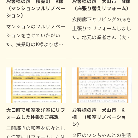
お客様の声 扶桑町 K様
お客様の声 犬山市 M様
（マンションフルリノベー
（床張り替えリフォーム）
ション）
玄関廊下とリビングの床を
マンションのフルリノベー
上張りでリフォームしまし
ションをさせていただい
た。地元の業者さん（大工
た、扶桑町のK様より感想
さん）という安心感と予算
をいただきました。マンシ
面（相見積もり含め検討）
ョンの管理会社に相談して
より、貴社に工事を依頼い
リフォームを進めていたも
たしました。1．事前の工
のの対応が悪く、悩んでい
事内容調整時、当方の質…
たところ御社のHPを拝見
し…
大口町で和室を洋室にリフ
お客様の声 犬山市 K
ォームしたN様のご感想
様 （和室リノベーショ
ン）
二間続きの和室を広々とし
２匹のワンちゃんとの生活
た洋室にリフォームしたN