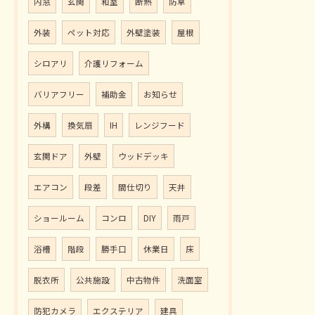
内窓
玄関
和室
断熱
防草
外装
ペット対応
外壁塗装
屋根
シロアリ
介護リフォーム
バリアフリー
補助金
お知らせ
外構
換気扇
IH
レンジフード
玄関ドア
外壁
ウッドデッキ
エアコン
段差
間仕切り
天井
ショールーム
コンロ
DIY
雨戸
浴槽
階段
勝手口
休業日
床
脱衣所
公共施設
中古物件
洗面室
防犯カメラ
エクステリア
建具