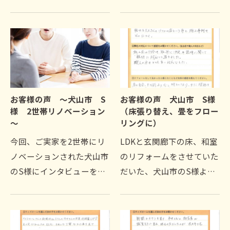
付工事をさせていただいた
す。近所で、エアコン修理
扶桑町のA様より、感想を
に一日中路上駐車のうえ、
いただきました。広告を見
発々と一日中エンジンをか
て、家の近くで探していま
け…
したので決めました。ふ…
お客様の声 ～犬山市 S
お客様の声 犬山市 S様
様 2世帯リノベーション
（床張り替え、畳をフロー
～
リングに）
今回、ご実家を2世帯にリ
LDKと玄関廊下の床、和室
ノベーションされた犬山市
のリフォームをさせていた
のS様にインタビューをさ
だいた、犬山市のS様より
せて頂き、ウィズホームの
感想をいただきました。頼
リフォーム・リノベーショ
れる大工さんのリフォーム
ンについての貴重な感想を
店という事と、施工事例や