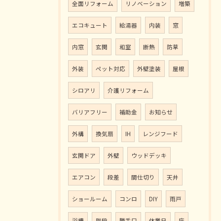
全面リフォーム
リノベーション
増築
エコキュート
給湯器
内装
窓
内窓
玄関
和室
断熱
防草
外装
ペット対応
外壁塗装
屋根
シロアリ
介護リフォーム
バリアフリー
補助金
お知らせ
外構
換気扇
IH
レンジフード
玄関ドア
外壁
ウッドデッキ
エアコン
段差
間仕切り
天井
ショールーム
コンロ
DIY
雨戸
浴槽
階段
勝手口
休業日
床