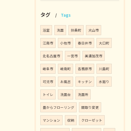
タグ
Tags
浴室
洗面
扶桑町
犬山市
江南市
小牧市
春日井市
大口町
北名古屋市
一宮市
美濃加茂市
岐阜市
岐南町
各務原市
川島町
可児市
お風呂
キッチン
水廻り
トイレ
洗面台
洗面所
畳からフローリング
間取り変更
マンション
収納
クローゼット