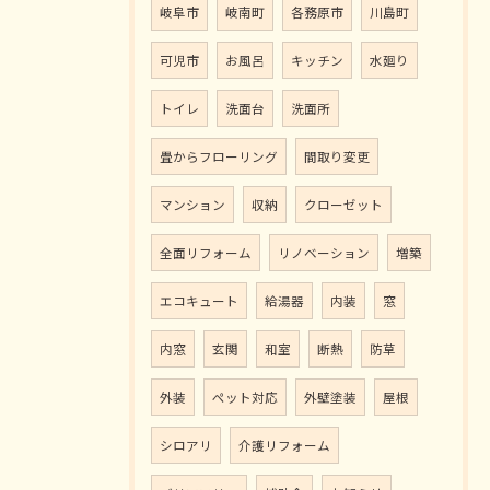
岐阜市
岐南町
各務原市
川島町
可児市
お風呂
キッチン
水廻り
トイレ
洗面台
洗面所
畳からフローリング
間取り変更
マンション
収納
クローゼット
全面リフォーム
リノベーション
増築
エコキュート
給湯器
内装
窓
内窓
玄関
和室
断熱
防草
外装
ペット対応
外壁塗装
屋根
シロアリ
介護リフォーム