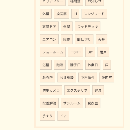
バリアフリー
補助金
お知らせ
外構
換気扇
IH
レンジフード
玄関ドア
外壁
ウッドデッキ
エアコン
段差
間仕切り
天井
ショールーム
コンロ
DIY
雨戸
浴槽
階段
勝手口
休業日
床
脱衣所
公共施設
中古物件
洗面室
防犯カメラ
エクステリア
建具
段差解消
サンルーム
脱衣室
手すり
ドア