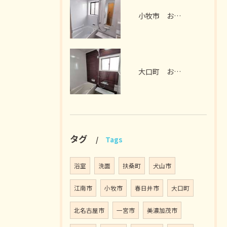
小牧市 お風呂リフォーム I様邸 2026年7月
大口町 お風呂リフォーム M様邸 2026年7月
タグ
Tags
浴室
洗面
扶桑町
犬山市
江南市
小牧市
春日井市
大口町
北名古屋市
一宮市
美濃加茂市