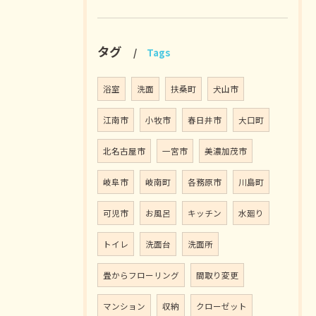
タグ
Tags
浴室
洗面
扶桑町
犬山市
江南市
小牧市
春日井市
大口町
北名古屋市
一宮市
美濃加茂市
岐阜市
岐南町
各務原市
川島町
可児市
お風呂
キッチン
水廻り
トイレ
洗面台
洗面所
畳からフローリング
間取り変更
マンション
収納
クローゼット