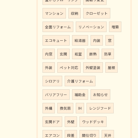
マンション
収納
クローゼット
全面リフォーム
リノベーション
増築
エコキュート
給湯器
内装
窓
内窓
玄関
和室
断熱
防草
外装
ペット対応
外壁塗装
屋根
シロアリ
介護リフォーム
バリアフリー
補助金
お知らせ
外構
換気扇
IH
レンジフード
玄関ドア
外壁
ウッドデッキ
エアコン
段差
間仕切り
天井