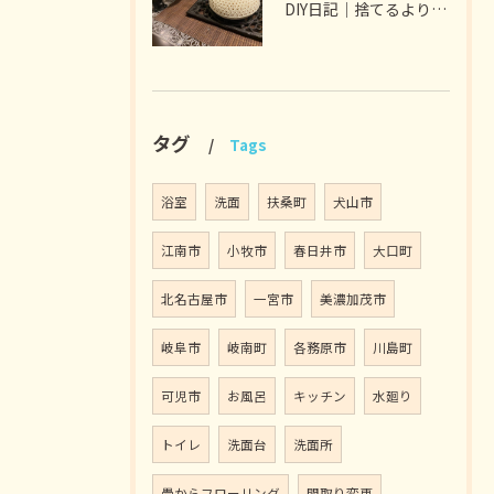
DIY日記｜捨てるより選ぶ暮らし
タグ
Tags
浴室
洗面
扶桑町
犬山市
江南市
小牧市
春日井市
大口町
北名古屋市
一宮市
美濃加茂市
岐阜市
岐南町
各務原市
川島町
可児市
お風呂
キッチン
水廻り
トイレ
洗面台
洗面所
畳からフローリング
間取り変更