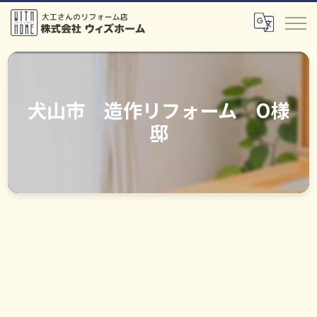
犬山市 造作リフォーム O様
邸