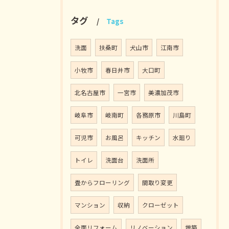
タグ
Tags
洗面
扶桑町
犬山市
江南市
小牧市
春日井市
大口町
北名古屋市
一宮市
美濃加茂市
岐阜市
岐南町
各務原市
川島町
可児市
お風呂
キッチン
水廻り
トイレ
洗面台
洗面所
畳からフローリング
間取り変更
マンション
収納
クローゼット
全面リフォーム
リノベーション
増築