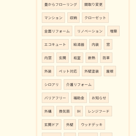
畳からフローリング
間取り変更
マンション
収納
クローゼット
全面リフォーム
リノベーション
増築
エコキュート
給湯器
内装
窓
内窓
玄関
和室
断熱
防草
外装
ペット対応
外壁塗装
屋根
シロアリ
介護リフォーム
バリアフリー
補助金
お知らせ
外構
換気扇
IH
レンジフード
玄関ドア
外壁
ウッドデッキ