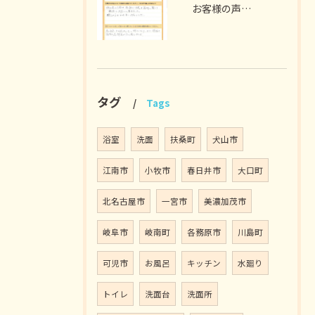
お客様の声 犬山市 S様（床張り替え、畳をフローリングに）
タグ
Tags
浴室
洗面
扶桑町
犬山市
江南市
小牧市
春日井市
大口町
北名古屋市
一宮市
美濃加茂市
岐阜市
岐南町
各務原市
川島町
可児市
お風呂
キッチン
水廻り
トイレ
洗面台
洗面所