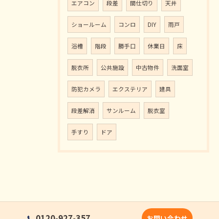
エアコン
段差
間仕切り
天井
ショールーム
コンロ
DIY
雨戸
浴槽
階段
勝手口
休業日
床
脱衣所
公共施設
中古物件
洗面室
防犯カメラ
エクステリア
建具
段差解消
サンルーム
脱衣室
手すり
ドア
0120-927-357
お問い合わせ