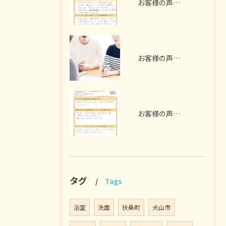
お客様の声 扶桑町 A様 （ガラス撤去、電気工事）
お客様の声 ～犬山市 S様 2世帯リノベーション～
お客様の声 犬山市 S様（床張り替え、畳をフローリングに）
タグ
Tags
浴室
洗面
扶桑町
犬山市