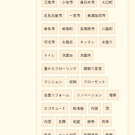
江南市
小牧市
春日井市
大口町
北名古屋市
一宮市
美濃加茂市
岐阜市
岐南町
各務原市
川島町
可児市
お風呂
キッチン
水廻り
トイレ
洗面台
洗面所
畳からフローリング
間取り変更
マンション
収納
クローゼット
全面リフォーム
リノベーション
増築
エコキュート
給湯器
内装
窓
内窓
玄関
和室
断熱
防草
外装
ペット対応
外壁塗装
屋根