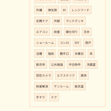
外構
換気扇
IH
レンジフード
玄関ドア
外壁
ウッドデッキ
エアコン
段差
間仕切り
天井
ショールーム
コンロ
DIY
雨戸
浴槽
階段
勝手口
休業日
床
脱衣所
公共施設
中古物件
洗面室
防犯カメラ
エクステリア
建具
段差解消
サンルーム
脱衣室
手すり
ドア