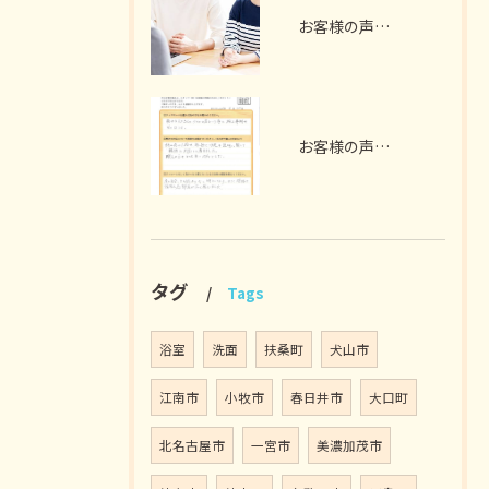
お客様の声 ～犬山市 S様 2世帯リノベーション～
お客様の声 犬山市 S様（床張り替え、畳をフローリングに）
タグ
Tags
浴室
洗面
扶桑町
犬山市
江南市
小牧市
春日井市
大口町
北名古屋市
一宮市
美濃加茂市