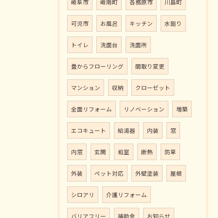
岐阜市
岐南町
各務原市
川島町
可児市
お風呂
キッチン
水廻り
トイレ
洗面台
洗面所
畳からフローリング
間取り変更
マンション
収納
クローゼット
全面リフォーム
リノベーション
増築
エコキュート
給湯器
内装
窓
内窓
玄関
和室
断熱
防草
外装
ペット対応
外壁塗装
屋根
シロアリ
介護リフォーム
バリアフリー
補助金
お知らせ