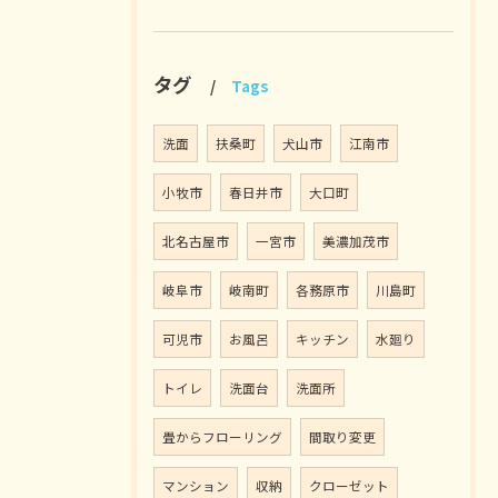
タグ
Tags
洗面
扶桑町
犬山市
江南市
小牧市
春日井市
大口町
北名古屋市
一宮市
美濃加茂市
岐阜市
岐南町
各務原市
川島町
可児市
お風呂
キッチン
水廻り
トイレ
洗面台
洗面所
畳からフローリング
間取り変更
マンション
収納
クローゼット