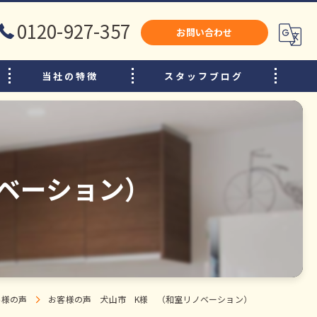
0120-927-357
お問い合わせ
当社の特徴
スタッフブログ
犬山市のリフォーム
江南市のリフォーム
小牧市のリフォーム
ベーション）
水廻り
内装
増改築
客様の声
お客様の声 犬山市 K様 （和室リノベーション）