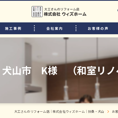
施工事例
会社案内
お客様の声
選ばれる理由
リフォームの流れ
中古住宅購入後のリフォームのポイント
 犬山市 K様 （和室リノ
よくある質問
スタッフ・職人紹介
大工さんのリフォーム店｜株式会社ウィズホーム｜扶桑・犬山
お