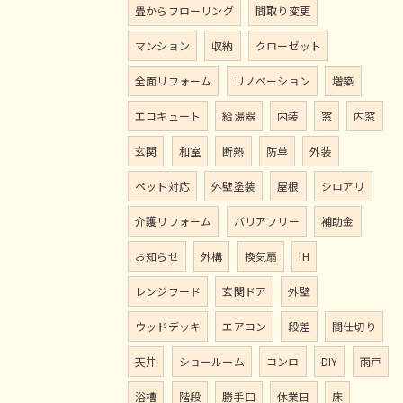
畳からフローリング
間取り変更
マンション
収納
クローゼット
全面リフォーム
リノベーション
増築
エコキュート
給湯器
内装
窓
内窓
玄関
和室
断熱
防草
外装
ペット対応
外壁塗装
屋根
シロアリ
介護リフォーム
バリアフリー
補助金
お知らせ
外構
換気扇
IH
レンジフード
玄関ドア
外壁
ウッドデッキ
エアコン
段差
間仕切り
天井
ショールーム
コンロ
DIY
雨戸
浴槽
階段
勝手口
休業日
床