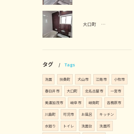
大口町 お風呂リフォーム M様邸 2026年7月
タグ
Tags
洗面
扶桑町
犬山市
江南市
小牧市
春日井市
大口町
北名古屋市
一宮市
美濃加茂市
岐阜市
岐南町
各務原市
川島町
可児市
お風呂
キッチン
水廻り
トイレ
洗面台
洗面所