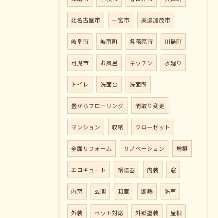
北名古屋市
一宮市
美濃加茂市
岐阜市
岐南町
各務原市
川島町
可児市
お風呂
キッチン
水廻り
トイレ
洗面台
洗面所
畳からフローリング
間取り変更
マンション
収納
クローゼット
全面リフォーム
リノベーション
増築
エコキュート
給湯器
内装
窓
内窓
玄関
和室
断熱
防草
外装
ペット対応
外壁塗装
屋根