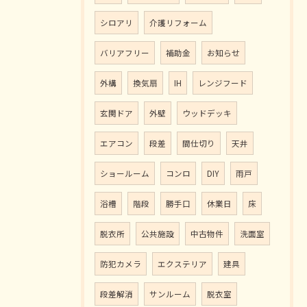
シロアリ
介護リフォーム
バリアフリー
補助金
お知らせ
外構
換気扇
IH
レンジフード
玄関ドア
外壁
ウッドデッキ
エアコン
段差
間仕切り
天井
ショールーム
コンロ
DIY
雨戸
浴槽
階段
勝手口
休業日
床
脱衣所
公共施設
中古物件
洗面室
防犯カメラ
エクステリア
建具
段差解消
サンルーム
脱衣室