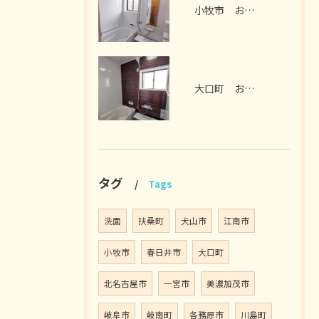
小牧市 お風呂リフォーム I様邸 2026年7月
大口町 お風呂リフォーム M様邸 2026年7月
タグ
Tags
洗面
扶桑町
犬山市
江南市
小牧市
春日井市
大口町
北名古屋市
一宮市
美濃加茂市
岐阜市
岐南町
各務原市
川島町