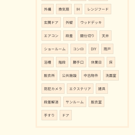
外構
換気扇
IH
レンジフード
玄関ドア
外壁
ウッドデッキ
エアコン
段差
間仕切り
天井
ショールーム
コンロ
DIY
雨戸
浴槽
階段
勝手口
休業日
床
脱衣所
公共施設
中古物件
洗面室
防犯カメラ
エクステリア
建具
段差解消
サンルーム
脱衣室
手すり
ドア