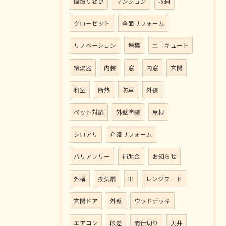
間取り変更
マンション
収納
クローゼット
全面リフォーム
リノベーション
増築
エコキュート
給湯器
内装
窓
内窓
玄関
和室
断熱
防草
外装
ペット対応
外壁塗装
屋根
シロアリ
介護リフォーム
バリアフリー
補助金
お知らせ
外構
換気扇
IH
レンジフード
玄関ドア
外壁
ウッドデッキ
エアコン
段差
間仕切り
天井