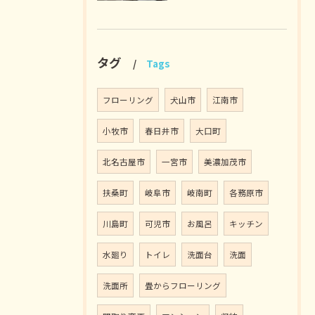
タグ
Tags
フローリング
犬山市
江南市
小牧市
春日井市
大口町
北名古屋市
一宮市
美濃加茂市
扶桑町
岐阜市
岐南町
各務原市
川島町
可児市
お風呂
キッチン
水廻り
トイレ
洗面台
洗面
洗面所
畳からフローリング