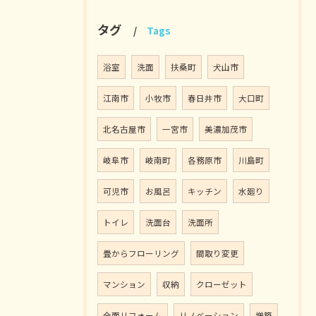
タグ
Tags
浴室
洗面
扶桑町
犬山市
江南市
小牧市
春日井市
大口町
北名古屋市
一宮市
美濃加茂市
岐阜市
岐南町
各務原市
川島町
可児市
お風呂
キッチン
水廻り
トイレ
洗面台
洗面所
畳からフローリング
間取り変更
マンション
収納
クローゼット
全面リフォーム
リノベーション
増築