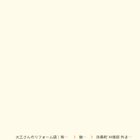
大工さんのリフォーム店｜株式会社ウィズホーム｜扶桑・犬山
施工事例
扶桑町 Ｍ様邸 外まわりリフォーム施工事例