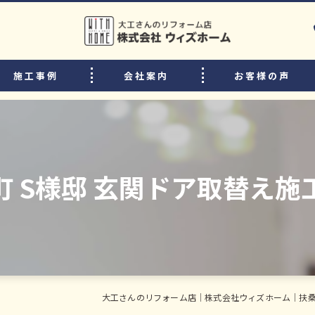
施工事例
会社案内
お客様の声
選ばれる理由
リフォームの流れ
中古住宅購入後のリフォームのポイント
町 S様邸 玄関ドア取替え施
よくある質問
スタッフ・職人紹介
大工さんのリフォーム店｜株式会社ウィズホーム｜扶