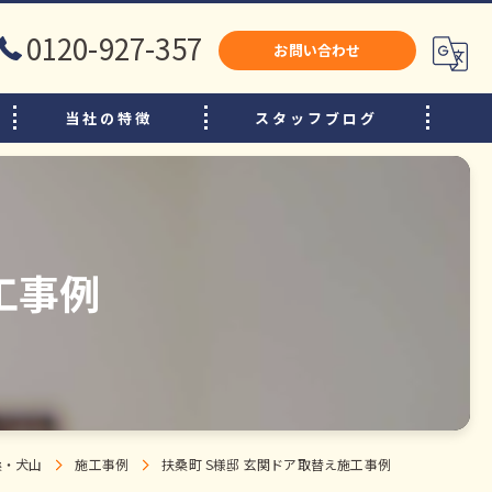
0120-927-357
お問い合わせ
当社の特徴
スタッフブログ
犬山市のリフォーム
江南市のリフォーム
小牧市のリフォーム
工事例
水廻り
内装
増改築
桑・犬山
施工事例
扶桑町 S様邸 玄関ドア取替え施工事例