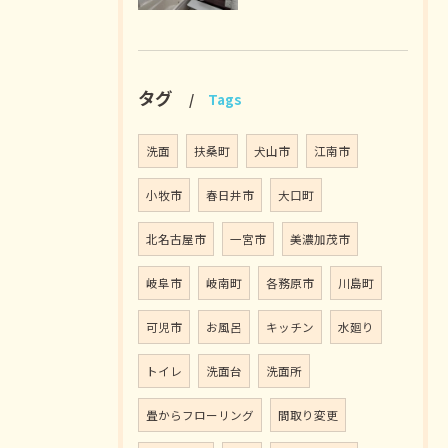
タグ
Tags
洗面
扶桑町
犬山市
江南市
小牧市
春日井市
大口町
北名古屋市
一宮市
美濃加茂市
岐阜市
岐南町
各務原市
川島町
可児市
お風呂
キッチン
水廻り
トイレ
洗面台
洗面所
畳からフローリング
間取り変更