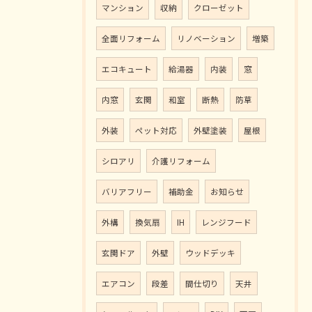
マンション
収納
クローゼット
全面リフォーム
リノベーション
増築
エコキュート
給湯器
内装
窓
内窓
玄関
和室
断熱
防草
外装
ペット対応
外壁塗装
屋根
シロアリ
介護リフォーム
バリアフリー
補助金
お知らせ
外構
換気扇
IH
レンジフード
玄関ドア
外壁
ウッドデッキ
エアコン
段差
間仕切り
天井