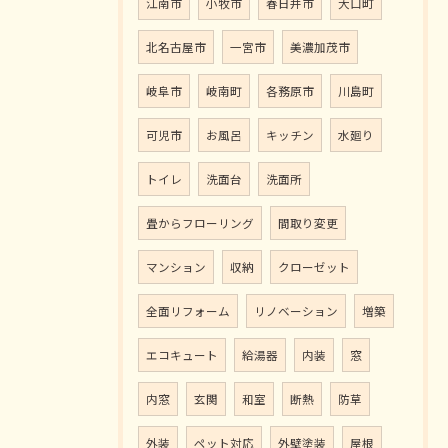
江南市
小牧市
春日井市
大口町
北名古屋市
一宮市
美濃加茂市
岐阜市
岐南町
各務原市
川島町
可児市
お風呂
キッチン
水廻り
トイレ
洗面台
洗面所
畳からフローリング
間取り変更
マンション
収納
クローゼット
全面リフォーム
リノベーション
増築
エコキュート
給湯器
内装
窓
内窓
玄関
和室
断熱
防草
外装
ペット対応
外壁塗装
屋根