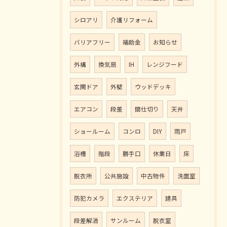
シロアリ
介護リフォーム
バリアフリー
補助金
お知らせ
外構
換気扇
IH
レンジフード
玄関ドア
外壁
ウッドデッキ
エアコン
段差
間仕切り
天井
ショールーム
コンロ
DIY
雨戸
浴槽
階段
勝手口
休業日
床
脱衣所
公共施設
中古物件
洗面室
防犯カメラ
エクステリア
建具
段差解消
サンルーム
脱衣室