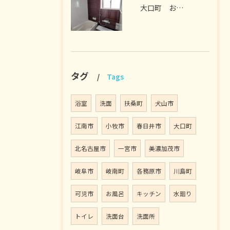
大口町 お風呂リフォーム M様邸 2026年7月
タグ
Tags
浴室
洗面
扶桑町
犬山市
江南市
小牧市
春日井市
大口町
北名古屋市
一宮市
美濃加茂市
岐阜市
岐南町
各務原市
川島町
可児市
お風呂
キッチン
水廻り
トイレ
洗面台
洗面所