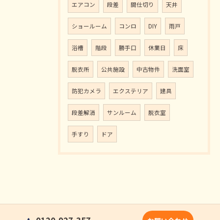
エアコン
段差
間仕切り
天井
ショールーム
コンロ
DIY
雨戸
浴槽
階段
勝手口
休業日
床
脱衣所
公共施設
中古物件
洗面室
防犯カメラ
エクステリア
建具
段差解消
サンルーム
脱衣室
手すり
ドア