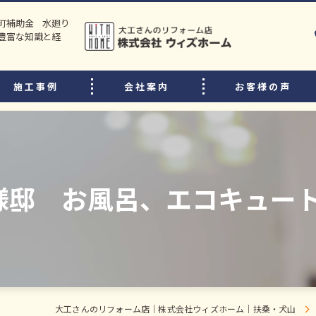
町補助金 水廻り
豊富な知識と経
施工事例
会社案内
お客様の声
選ばれる理由
リフォームの流れ
中古住宅購入後のリフォームのポイント
様邸 お風呂、エコキュー
よくある質問
スタッフ・職人紹介
大工さんのリフォーム店｜株式会社ウィズホーム｜扶桑・犬山