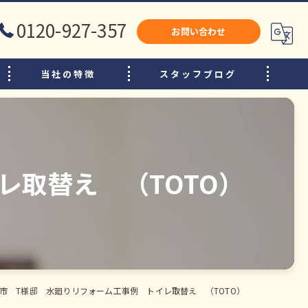
0120-927-357
お問い合わせ
当社の特徴
スタッフブログ
犬山市のリフォーム
江南市のリフォーム
小牧市のリフォーム
レ取替え （TOTO）
水廻り
内装
増改築
市 T様邸 水廻りリフォーム工事例 トイレ取替え （TOTO）