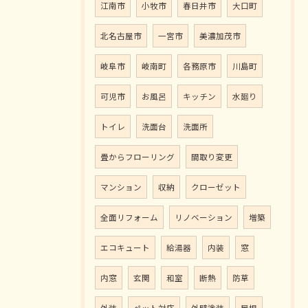
江南市
小牧市
春日井市
大口町
北名古屋市
一宮市
美濃加茂市
岐阜市
岐南町
各務原市
川島町
可児市
お風呂
キッチン
水廻り
トイレ
洗面台
洗面所
畳からフローリング
間取り変更
マンション
収納
クローゼット
全面リフォーム
リノベーション
増築
エコキュート
給湯器
内装
窓
内窓
玄関
和室
断熱
防草
外装
ペット対応
外壁塗装
屋根