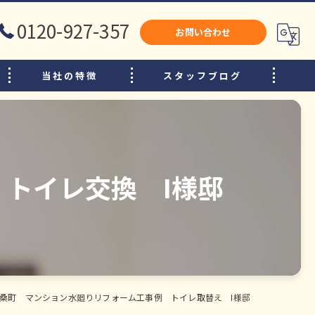
0120-927-357
お問い合わせ
当社の特徴
スタッフブログ
犬山市のリフォーム
江南市のリフォーム
小牧市のリフォーム
トイレ交換 I様邸
水廻り
内装
増改築
桑町 マンション水廻りリフォーム工事例 トイレ取替え I様邸