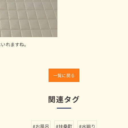
はいれますね。
一覧に戻る
関連タグ
#お風呂
#扶桑町
#水廻り