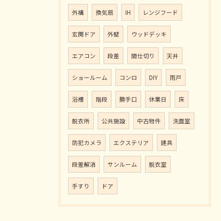
外構
換気扇
IH
レンジフード
玄関ドア
外壁
ウッドデッキ
エアコン
段差
間仕切り
天井
ショールーム
コンロ
DIY
雨戸
浴槽
階段
勝手口
休業日
床
脱衣所
公共施設
中古物件
洗面室
防犯カメラ
エクステリア
建具
段差解消
サンルーム
脱衣室
手すり
ドア