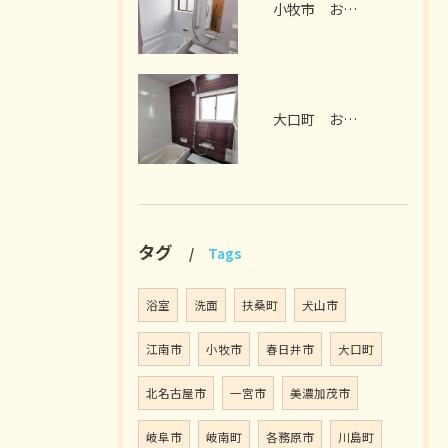
小牧市 お風呂リフォーム I様邸 2026年7月
大口町 お風呂リフォーム M様邸 2026年7月
タグ
Tags
浴室
洗面
扶桑町
犬山市
江南市
小牧市
春日井市
大口町
北名古屋市
一宮市
美濃加茂市
岐阜市
岐南町
各務原市
川島町