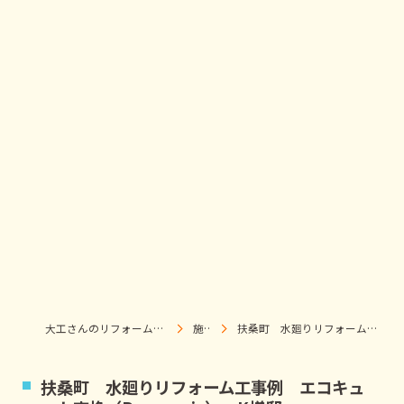
大工さんのリフォーム店｜株式会社ウィズホーム｜扶桑・犬山
施工事例
扶桑町 水廻りリフォーム工事例 エコキュート交換（Panasonic） K様邸
扶桑町 水廻りリフォーム工事例 エコキュ