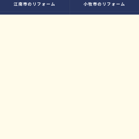
江南市のリフォーム
小牧市のリフォーム
水廻り
内装
増改築
お知らせ
無料お見積り
プライバシーポリシー
お問い合わせ
サイトマップ
© 2026 大工さんのリフォーム店｜株式会社ウィズホーム｜扶桑・犬山 ALL
RIGHTS RESERVED.