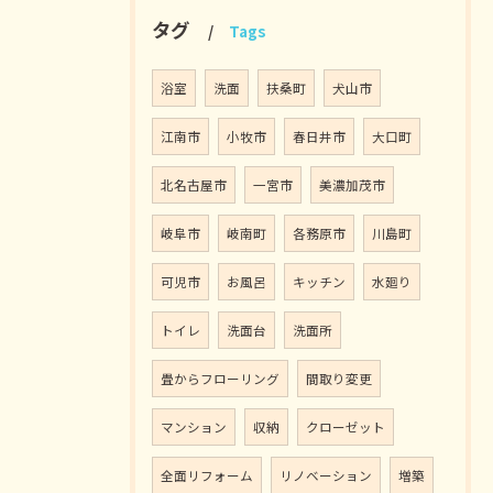
タグ
Tags
浴室
洗面
扶桑町
犬山市
江南市
小牧市
春日井市
大口町
北名古屋市
一宮市
美濃加茂市
岐阜市
岐南町
各務原市
川島町
可児市
お風呂
キッチン
水廻り
トイレ
洗面台
洗面所
畳からフローリング
間取り変更
マンション
収納
クローゼット
全面リフォーム
リノベーション
増築