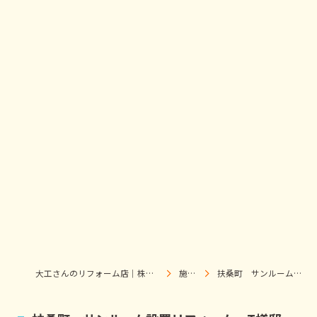
大工さんのリフォーム店｜株式会社ウィズホーム｜扶桑・犬山
施工事例
扶桑町 サンルーム設置リフォーム T様邸