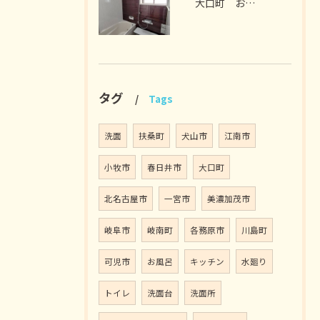
大口町 お風呂リフォーム M様邸 2026年7月
タグ
Tags
洗面
扶桑町
犬山市
江南市
小牧市
春日井市
大口町
北名古屋市
一宮市
美濃加茂市
岐阜市
岐南町
各務原市
川島町
可児市
お風呂
キッチン
水廻り
トイレ
洗面台
洗面所