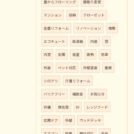
畳からフローリング
間取り変更
マンション
収納
クローゼット
全面リフォーム
リノベーション
増築
エコキュート
給湯器
内装
窓
内窓
玄関
和室
断熱
防草
外装
ペット対応
外壁塗装
屋根
シロアリ
介護リフォーム
バリアフリー
補助金
お知らせ
外構
換気扇
IH
レンジフード
玄関ドア
外壁
ウッドデッキ
エアコン
段差
間仕切り
天井