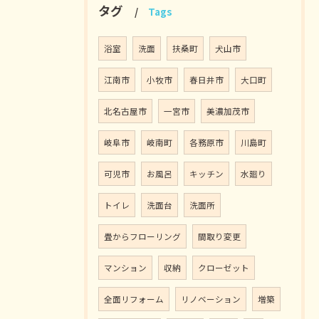
タグ
Tags
浴室
洗面
扶桑町
犬山市
江南市
小牧市
春日井市
大口町
北名古屋市
一宮市
美濃加茂市
岐阜市
岐南町
各務原市
川島町
可児市
お風呂
キッチン
水廻り
トイレ
洗面台
洗面所
畳からフローリング
間取り変更
マンション
収納
クローゼット
全面リフォーム
リノベーション
増築