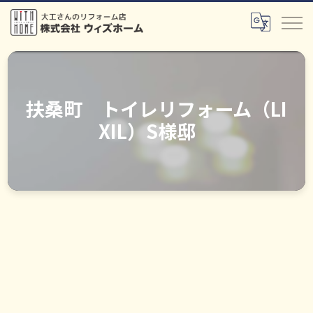
扶桑町 トイレリフォーム（LI
XIL）S様邸