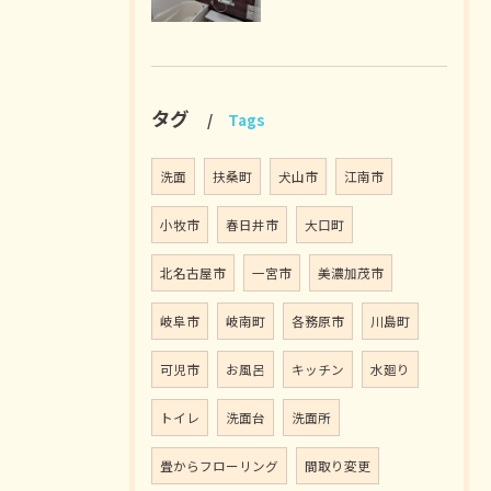
タグ
Tags
洗面
扶桑町
犬山市
江南市
小牧市
春日井市
大口町
北名古屋市
一宮市
美濃加茂市
岐阜市
岐南町
各務原市
川島町
可児市
お風呂
キッチン
水廻り
トイレ
洗面台
洗面所
畳からフローリング
間取り変更