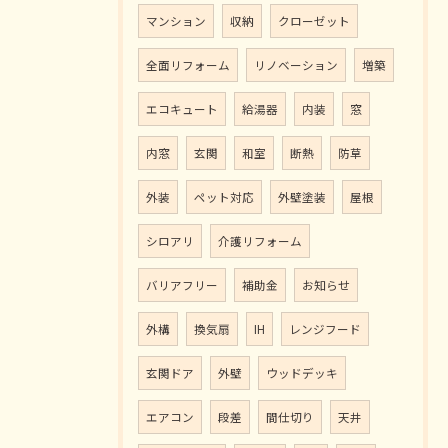
マンション
収納
クローゼット
全面リフォーム
リノベーション
増築
エコキュート
給湯器
内装
窓
内窓
玄関
和室
断熱
防草
外装
ペット対応
外壁塗装
屋根
シロアリ
介護リフォーム
バリアフリー
補助金
お知らせ
外構
換気扇
IH
レンジフード
玄関ドア
外壁
ウッドデッキ
エアコン
段差
間仕切り
天井