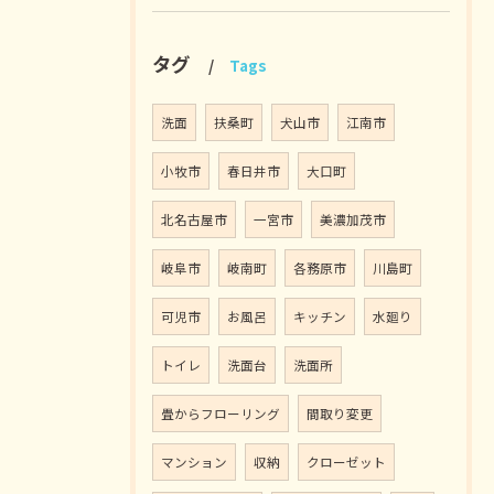
タグ
Tags
洗面
扶桑町
犬山市
江南市
小牧市
春日井市
大口町
北名古屋市
一宮市
美濃加茂市
岐阜市
岐南町
各務原市
川島町
可児市
お風呂
キッチン
水廻り
トイレ
洗面台
洗面所
畳からフローリング
間取り変更
マンション
収納
クローゼット