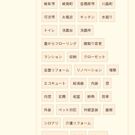
岐阜市
岐南町
各務原市
川島町
可児市
お風呂
キッチン
水廻り
トイレ
洗面台
洗面所
畳からフローリング
間取り変更
マンション
収納
クローゼット
全面リフォーム
リノベーション
増築
エコキュート
給湯器
内装
窓
内窓
玄関
和室
断熱
防草
外装
ペット対応
外壁塗装
屋根
シロアリ
介護リフォーム