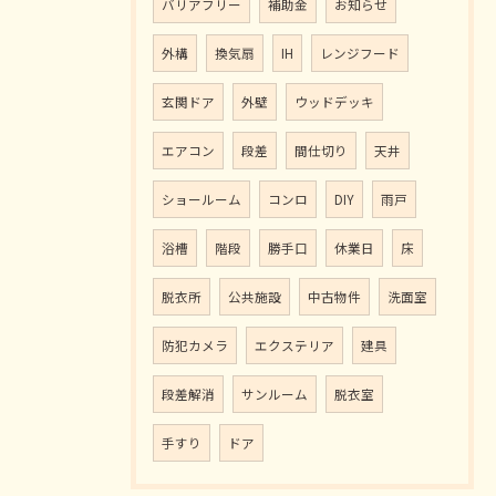
バリアフリー
補助金
お知らせ
外構
換気扇
IH
レンジフード
玄関ドア
外壁
ウッドデッキ
エアコン
段差
間仕切り
天井
ショールーム
コンロ
DIY
雨戸
浴槽
階段
勝手口
休業日
床
脱衣所
公共施設
中古物件
洗面室
防犯カメラ
エクステリア
建具
段差解消
サンルーム
脱衣室
手すり
ドア