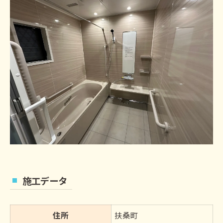
施工データ
住所
扶桑町