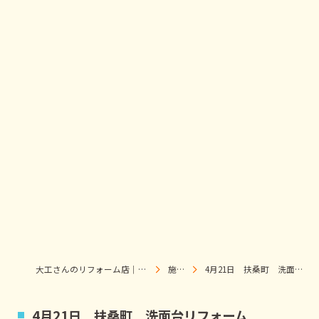
大工さんのリフォーム店｜株式会社ウィズホーム｜扶桑・犬山
施工事例
4月21日 扶桑町 洗面台リフォーム （TOTO) K様邸
4月21日 扶桑町 洗面台リフォーム