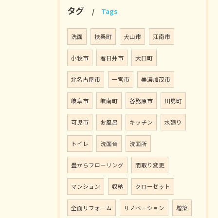
タグ
Tags
洗面
扶桑町
犬山市
江南市
小牧市
春日井市
大口町
北名古屋市
一宮市
美濃加茂市
岐阜市
岐南町
各務原市
川島町
可児市
お風呂
キッチン
水廻り
トイレ
洗面台
洗面所
畳からフローリング
間取り変更
マンション
収納
クローゼット
全面リフォーム
リノベーション
増築