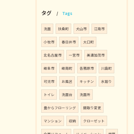
タグ
Tags
洗面
扶桑町
犬山市
江南市
小牧市
春日井市
大口町
北名古屋市
一宮市
美濃加茂市
岐阜市
岐南町
各務原市
川島町
可児市
お風呂
キッチン
水廻り
トイレ
洗面台
洗面所
畳からフローリング
間取り変更
マンション
収納
クローゼット