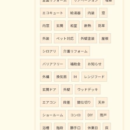
全面リフォーム
リノベーション
増築
エコキュート
給湯器
内装
窓
内窓
玄関
和室
断熱
防草
外装
ペット対応
外壁塗装
屋根
シロアリ
介護リフォーム
バリアフリー
補助金
お知らせ
外構
換気扇
IH
レンジフード
玄関ドア
外壁
ウッドデッキ
エアコン
段差
間仕切り
天井
ショールーム
コンロ
DIY
雨戸
浴槽
階段
勝手口
休業日
床