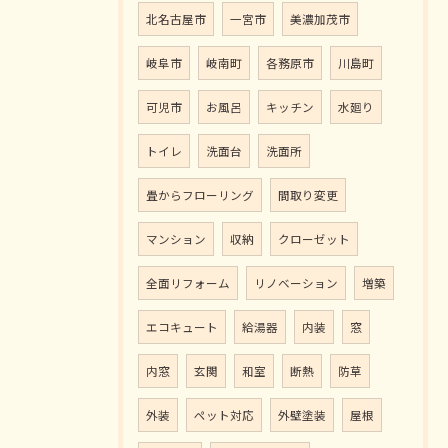
北名古屋市
一宮市
美濃加茂市
岐阜市
岐南町
各務原市
川島町
可児市
お風呂
キッチン
水廻り
トイレ
洗面台
洗面所
畳からフローリング
間取り変更
マンション
収納
クローゼット
全面リフォーム
リノベーション
増築
エコキュート
給湯器
内装
窓
内窓
玄関
和室
断熱
防草
外装
ペット対応
外壁塗装
屋根