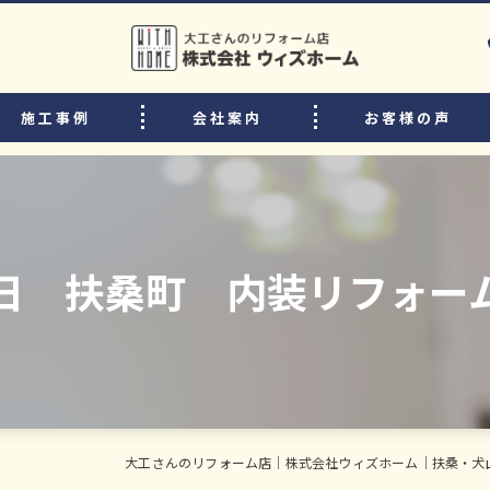
施工事例
会社案内
お客様の声
選ばれる理由
リフォームの流れ
中古住宅購入後のリフォームのポイント
0日 扶桑町 内装リフォー
よくある質問
スタッフ・職人紹介
大工さんのリフォーム店｜株式会社ウィズホーム｜扶桑・犬