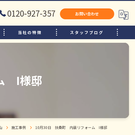
0120-927-357
お問い合わせ
当社の特徴
スタッフブログ
犬山市のリフォーム
江南市のリフォーム
小牧市のリフォーム
ム I様邸
水廻り
内装
増改築
山
施工事例
10月30日 扶桑町 内装リフォーム I様邸