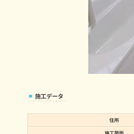
施工データ
住所
施工箇所