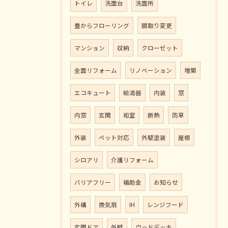
トイレ
洗面台
洗面所
畳からフローリング
間取り変更
マンション
収納
クローゼット
全面リフォーム
リノベーション
増築
エコキュート
給湯器
内装
窓
内窓
玄関
和室
断熱
防草
外装
ペット対応
外壁塗装
屋根
シロアリ
介護リフォーム
バリアフリー
補助金
お知らせ
外構
換気扇
IH
レンジフード
玄関ドア
外壁
ウッドデッキ