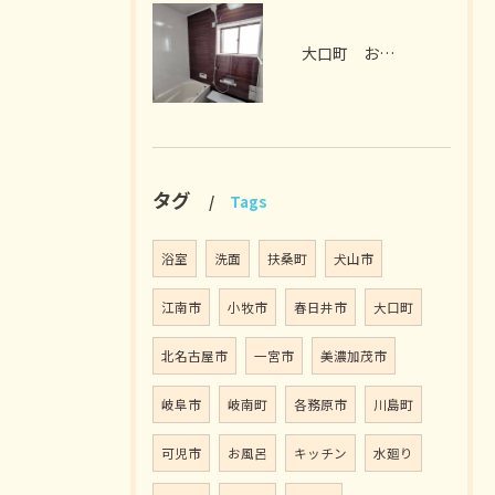
大口町 お風呂リフォーム M様邸 2026年7月
タグ
Tags
浴室
洗面
扶桑町
犬山市
江南市
小牧市
春日井市
大口町
北名古屋市
一宮市
美濃加茂市
岐阜市
岐南町
各務原市
川島町
可児市
お風呂
キッチン
水廻り