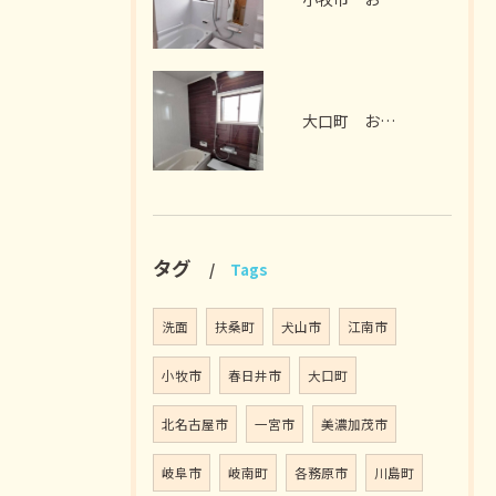
大口町 お風呂リフォーム M様邸 2026年7月
タグ
Tags
洗面
扶桑町
犬山市
江南市
小牧市
春日井市
大口町
北名古屋市
一宮市
美濃加茂市
岐阜市
岐南町
各務原市
川島町