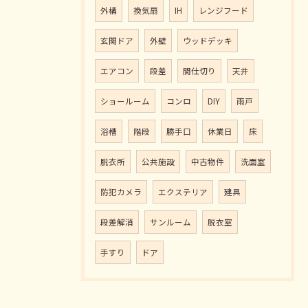
外構
換気扇
IH
レンジフード
玄関ドア
外壁
ウッドデッキ
エアコン
段差
間仕切り
天井
ショールーム
コンロ
DIY
雨戸
浴槽
階段
勝手口
休業日
床
脱衣所
公共施設
中古物件
洗面室
防犯カメラ
エクステリア
建具
段差解消
サンルーム
脱衣室
手すり
ドア