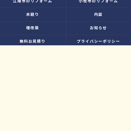
江南市のリフォーム
小牧市のリフォーム
水廻り
内装
増改築
お知らせ
無料お見積り
プライバシーポリシー
お問い合わせ
サイトマップ
© 2026 大工さんのリフォーム店｜株式会社ウィズホーム｜扶桑・犬山 ALL
RIGHTS RESERVED.