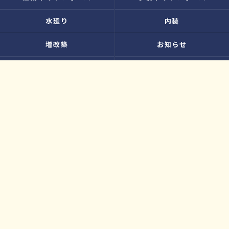
水廻り
内装
増改築
お知らせ
無料お見積り
プライバシーポリシー
お問い合わせ
サイトマップ
© 2026 大工さんのリフォーム店｜株式会社ウィズホーム｜扶桑・犬山 ALL
RIGHTS RESERVED.