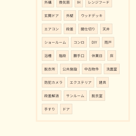
外構
換気扇
IH
レンジフード
玄関ドア
外壁
ウッドデッキ
エアコン
段差
間仕切り
天井
ショールーム
コンロ
DIY
雨戸
浴槽
階段
勝手口
休業日
床
脱衣所
公共施設
中古物件
洗面室
防犯カメラ
エクステリア
建具
段差解消
サンルーム
脱衣室
手すり
ドア