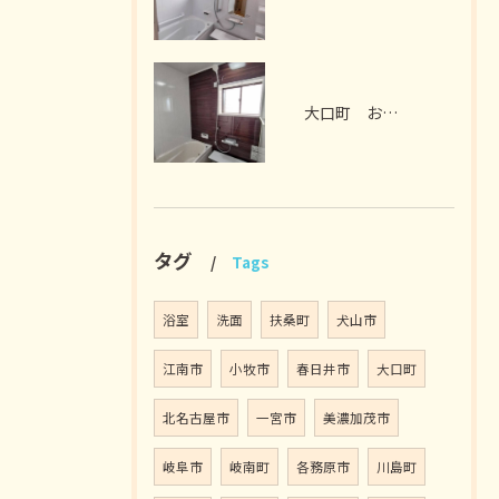
大口町 お風呂リフォーム M様邸 2026年7月
タグ
Tags
浴室
洗面
扶桑町
犬山市
江南市
小牧市
春日井市
大口町
北名古屋市
一宮市
美濃加茂市
岐阜市
岐南町
各務原市
川島町