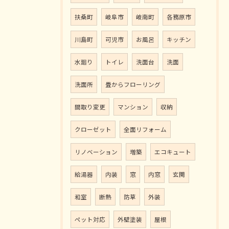
扶桑町
岐阜市
岐南町
各務原市
川島町
可児市
お風呂
キッチン
水廻り
トイレ
洗面台
洗面
洗面所
畳からフローリング
間取り変更
マンション
収納
クローゼット
全面リフォーム
リノベーション
増築
エコキュート
給湯器
内装
窓
内窓
玄関
和室
断熱
防草
外装
ペット対応
外壁塗装
屋根