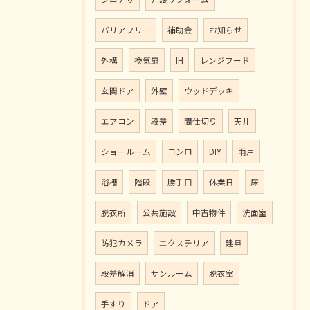
バリアフリー
補助金
お知らせ
外構
換気扇
IH
レンジフード
玄関ドア
外壁
ウッドデッキ
エアコン
段差
間仕切り
天井
ショールーム
コンロ
DIY
雨戸
浴槽
階段
勝手口
休業日
床
脱衣所
公共施設
中古物件
洗面室
防犯カメラ
エクステリア
建具
段差解消
サンルーム
脱衣室
手すり
ドア