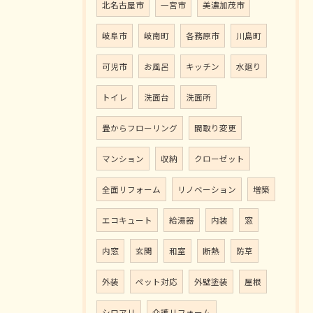
北名古屋市
一宮市
美濃加茂市
岐阜市
岐南町
各務原市
川島町
可児市
お風呂
キッチン
水廻り
トイレ
洗面台
洗面所
畳からフローリング
間取り変更
マンション
収納
クローゼット
全面リフォーム
リノベーション
増築
エコキュート
給湯器
内装
窓
内窓
玄関
和室
断熱
防草
外装
ペット対応
外壁塗装
屋根
シロアリ
介護リフォーム