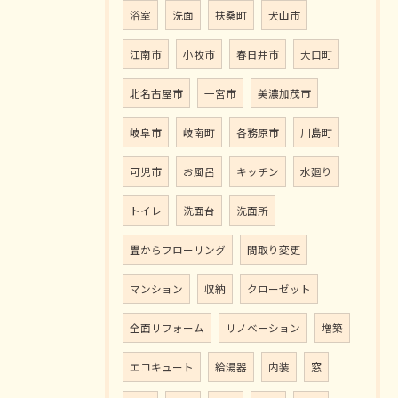
浴室
洗面
扶桑町
犬山市
江南市
小牧市
春日井市
大口町
北名古屋市
一宮市
美濃加茂市
岐阜市
岐南町
各務原市
川島町
可児市
お風呂
キッチン
水廻り
トイレ
洗面台
洗面所
畳からフローリング
間取り変更
マンション
収納
クローゼット
全面リフォーム
リノベーション
増築
エコキュート
給湯器
内装
窓