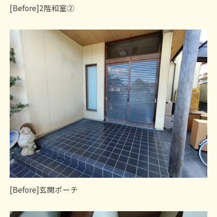
[Before]2階和室②
[Before]玄関ポーチ