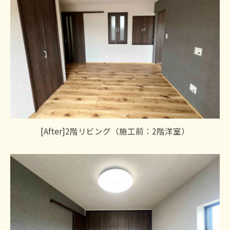
[After]2階リビング（施工前：2階洋室）