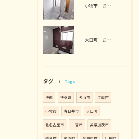
小牧市 お風呂リフォーム I様邸 2026年7月
大口町 お風呂リフォーム M様邸 2026年7月
タグ
Tags
洗面
扶桑町
犬山市
江南市
小牧市
春日井市
大口町
北名古屋市
一宮市
美濃加茂市
岐阜市
岐南町
各務原市
川島町