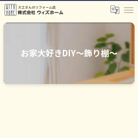
お家大好きDIY～飾り棚～