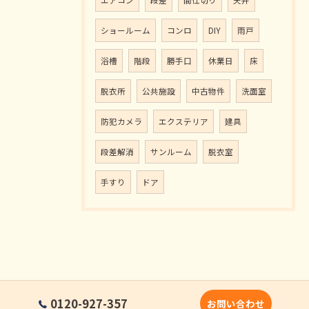
エアコン
段差
間仕切り
天井
ショールーム
コンロ
DIY
雨戸
浴槽
階段
勝手口
休業日
床
脱衣所
公共施設
中古物件
洗面室
防犯カメラ
エクステリア
建具
段差解消
サンルーム
脱衣室
手すり
ドア
0120-927-357
お問い合わせ