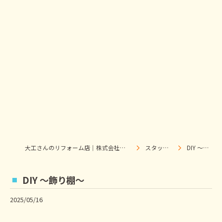
大工さんのリフォーム店｜株式会社ウィズホーム｜扶桑・犬山
スタッフブログ
DIY ～飾り棚～
DIY ～飾り棚～
2025/05/16