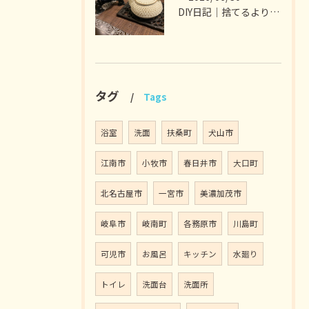
DIY日記｜捨てるより選ぶ暮らし
タグ
Tags
浴室
洗面
扶桑町
犬山市
江南市
小牧市
春日井市
大口町
北名古屋市
一宮市
美濃加茂市
岐阜市
岐南町
各務原市
川島町
可児市
お風呂
キッチン
水廻り
トイレ
洗面台
洗面所