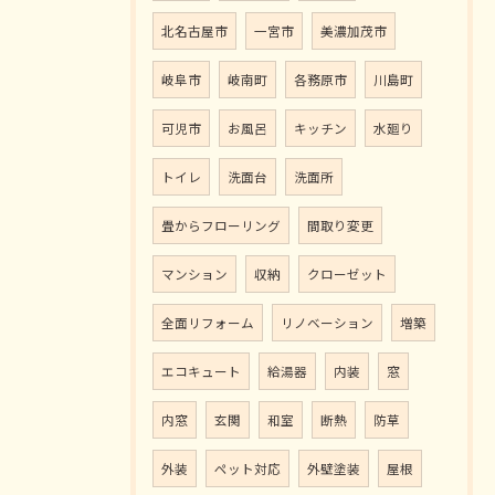
北名古屋市
一宮市
美濃加茂市
岐阜市
岐南町
各務原市
川島町
可児市
お風呂
キッチン
水廻り
トイレ
洗面台
洗面所
畳からフローリング
間取り変更
マンション
収納
クローゼット
全面リフォーム
リノベーション
増築
エコキュート
給湯器
内装
窓
内窓
玄関
和室
断熱
防草
外装
ペット対応
外壁塗装
屋根