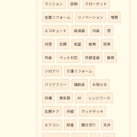
マンション
収納
クローゼット
全面リフォーム
リノベーション
増築
エコキュート
給湯器
内装
窓
内窓
玄関
和室
断熱
防草
外装
ペット対応
外壁塗装
屋根
シロアリ
介護リフォーム
バリアフリー
補助金
お知らせ
外構
換気扇
IH
レンジフード
玄関ドア
外壁
ウッドデッキ
エアコン
段差
間仕切り
天井