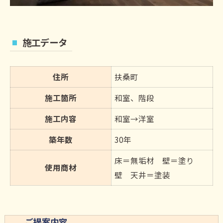
施工データ
住所
扶桑町
施工箇所
和室、階段
施工内容
和室→洋室
築年数
30年
床＝無垢材 壁＝塗り
使用商材
壁 天井＝塗装
ご提案内容