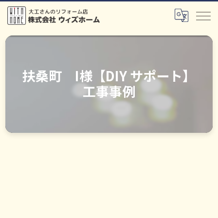
扶桑町 I様【DIY サポート】
工事事例