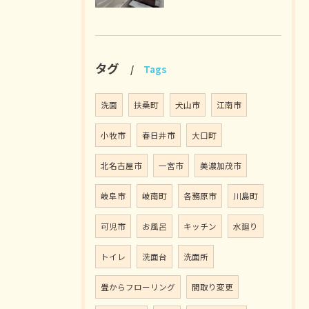
タグ
Tags
洗面
扶桑町
犬山市
江南市
小牧市
春日井市
大口町
北名古屋市
一宮市
美濃加茂市
岐阜市
岐南町
各務原市
川島町
可児市
お風呂
キッチン
水廻り
トイレ
洗面台
洗面所
畳からフローリング
間取り変更