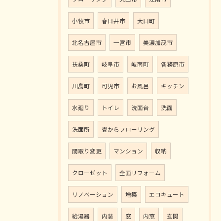
小牧市
春日井市
大口町
北名古屋市
一宮市
美濃加茂市
扶桑町
岐阜市
岐南町
各務原市
川島町
可児市
お風呂
キッチン
水廻り
トイレ
洗面台
洗面
洗面所
畳からフローリング
間取り変更
マンション
収納
クローゼット
全面リフォーム
リノベーション
増築
エコキュート
給湯器
内装
窓
内窓
玄関