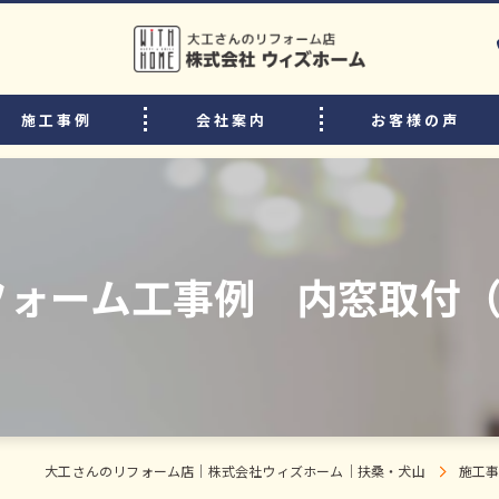
施工事例
会社案内
お客様の声
選ばれる理由
リフォームの流れ
中古住宅購入後のリフォームのポイント
ォーム工事例 内窓取付（
よくある質問
スタッフ・職人紹介
大工さんのリフォーム店｜株式会社ウィズホーム｜扶桑・犬山
施工