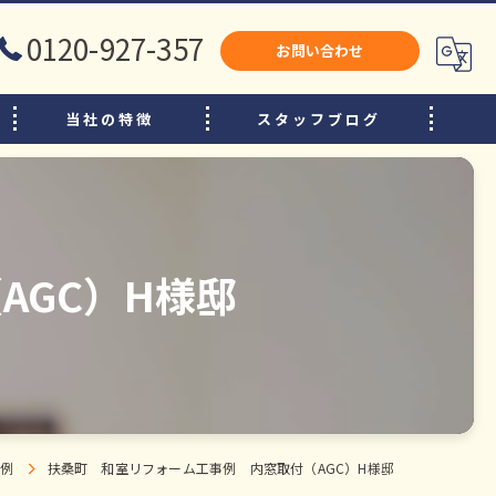
0120-927-357
お問い合わせ
当社の特徴
スタッフブログ
犬山市のリフォーム
江南市のリフォーム
小牧市のリフォーム
AGC）H様邸
水廻り
内装
増改築
事例
扶桑町 和室リフォーム工事例 内窓取付（AGC）H様邸